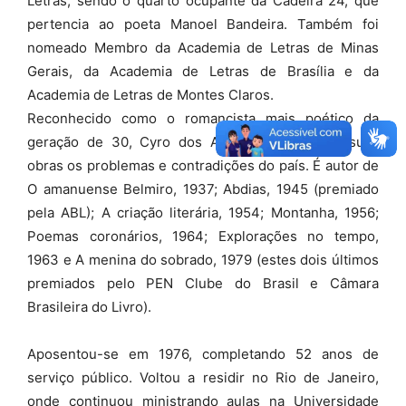
Letras, sendo o quarto ocupante da Cadeira 24, que
pertencia ao poeta Manoel Bandeira. Também foi
nomeado Membro da Academia de Letras de Minas
Gerais, da Academia de Letras de Brasília e da
Academia de Letras de Montes Claros.
Reconhecido como o romancista mais poético da
geração de 30, Cyro dos Anjos registrou em suas
obras os problemas e contradições do país. É autor de
O amanuense Belmiro, 1937; Abdias, 1945 (premiado
pela ABL); A criação literária, 1954; Montanha, 1956;
Poemas coronários, 1964; Explorações no tempo,
1963 e A menina do sobrado, 1979 (estes dois últimos
premiados pelo PEN Clube do Brasil e Câmara
Brasileira do Livro).
Aposentou-se em 1976, completando 52 anos de
serviço público. Voltou a residir no Rio de Janeiro,
onde continuou ministrando aulas na Universidade