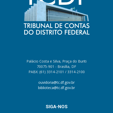
Palácio Costa e Silva, Praça do Buriti
70075-901 - Brasília, DF
PABX: (61) 3314-2101 / 3314-2100
ouvidoria@tc.df.gov.br
biblioteca@tc.df.gov.br
SIGA-NOS