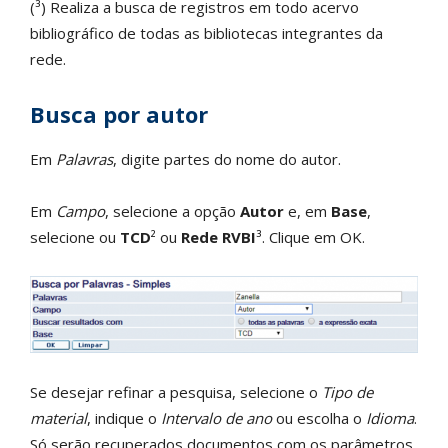
(³) Realiza a busca de registros em todo acervo
bibliográfico de todas as bibliotecas integrantes da
rede.
Busca por autor
Em
Palavras
, digite partes do nome do autor.
Em
Campo
, selecione a opção
Autor
e, em
Base
,
selecione ou
TCD
² ou
Rede RVBI
³. Clique em OK.
Se desejar refinar a pesquisa, selecione o
Tipo de
material
, indique o
Intervalo de ano
ou escolha o
Idioma
.
Só serão recuperados documentos com os parâmetros