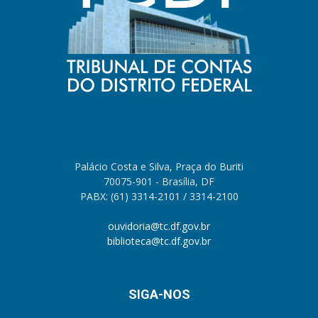
Palácio Costa e Silva, Praça do Buriti
70075-901 - Brasília, DF
PABX: (61) 3314-2101 / 3314-2100
ouvidoria@tc.df.gov.br
biblioteca@tc.df.gov.br
SIGA-NOS