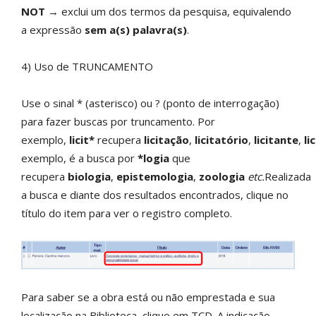
NOT
→ exclui um dos termos da pesquisa, equivalendo
a expressão
sem a(s) palavra(s)
.
4) Uso de TRUNCAMENTO
Use o sinal * (asterisco) ou ? (ponto de interrogação)
para fazer buscas por truncamento. Por
exemplo,
licit*
recupera
licitação
,
licitatório
,
licitante
,
li
exemplo, é a busca por
*logia
que
recupera
biologia
,
epistemologia
,
zoologia
etc.
Realizada
a busca e diante dos resultados encontrados, clique no
título do item para ver o registro completo.
Para saber se a obra está ou não emprestada e sua
localização na Biblioteca, clique em TCD. A indicação